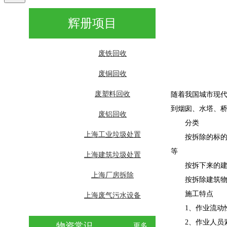
辉册项目
废铁回收
废铜回收
废塑料回收
随着我国城市现
到烟囱、水塔、
废铝回收
分类
上海工业垃圾处置
按拆除的标的物
等
上海建筑垃圾处置
按拆下来的建筑
上海厂房拆除
按拆除建筑物和
施工特点
上海废气污水设备
1、作业流动
2、作业人员素
物资常识
更多