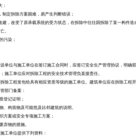
大：
制定拆除方案困难，易产生判断错误；
建，改变了原承载系统的受力状态，在拆除中往往因拆除了某一构件造成
伤亡。
的污染；
单位与施工单位在签订施工合同时，应签订安全生产管理协议，明确双
任；施工单位应对拆除工程的安全技术管理负直接责任。
除工程发包给具有相应资质等级的施工单位。建筑单位应在拆除工程开工
主管部门备案：
质登记证明；
物、构筑物及可能危及比邻建筑的说明。
织方案或安全专项施工方案；
废弃物的措施。
工单位提供下列资料：