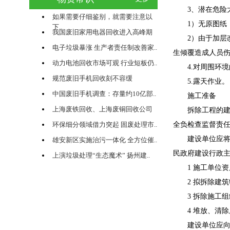
3、潜在危险
如果需要仔细鉴别，就需要注意以
1）无原图纸，
下..
我国废旧家用电器回收进入高峰期
2）由于加层改
电子垃圾暴涨 生产者责任制改善家..
生倾覆造成人员
动力电池回收市场可观 行业短板仍..
4.对周围环境
规范废旧手机回收刻不容缓
5.露天作业。
中国废旧手机调查：存量约10亿部..
施工准备
上海废铁回收、上海废铜回收公司
拆除工程的建设
环保细分领域借力突起 固废处理市..
全负检查监督责
建设单位应将拆
雄安新区实施治污一体化 全方位催..
民政府建设行政
上演垃圾处理“生态魔术” 扬州建..
1 施工单位资
2 拟拆除建筑
3 拆除施工组
4 堆放、清除
建设单位应向施