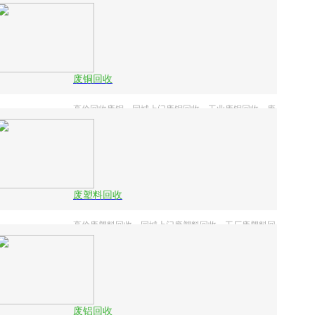
铁回收、废旧设备废铁回收、废旧机床废铁回收、废铁
边角料上门清运、整厂废铁打包回收
废铜回收
高价回收废铜、同城上门废铜回收、工业废铜回收、废
铜烂铁回收、废旧电线电缆回收、变压器铜回收、空调
铜管回收、废铜块回收、废铜渣回收、工厂废铜打包回
收
废塑料回收
高价废塑料回收、同城上门废塑料回收、工厂废塑料回
收、废旧编织袋回收、塑料薄膜回收、泡沫塑料回收、
废旧塑料框回收、整厂废塑料打包回收、工地废塑料清
运
废铝回收