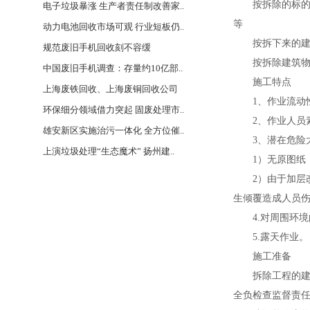
按拆除的标的物
电子垃圾暴涨 生产者责任制改善家..
等
动力电池回收市场可观 行业短板仍..
按拆下来的建筑
规范废旧手机回收刻不容缓
按拆除建筑物和
中国废旧手机调查：存量约10亿部..
施工特点
上海废铁回收、上海废铜回收公司
1、作业流动
环保细分领域借力突起 固废处理市..
2、作业人员素
雄安新区实施治污一体化 全方位催..
3、潜在危险
上演垃圾处理“生态魔术” 扬州建..
1）无原图纸，
2）由于加层改
生倾覆造成人员
4.对周围环境
5.露天作业。
施工准备
拆除工程的建设
全负检查监督责