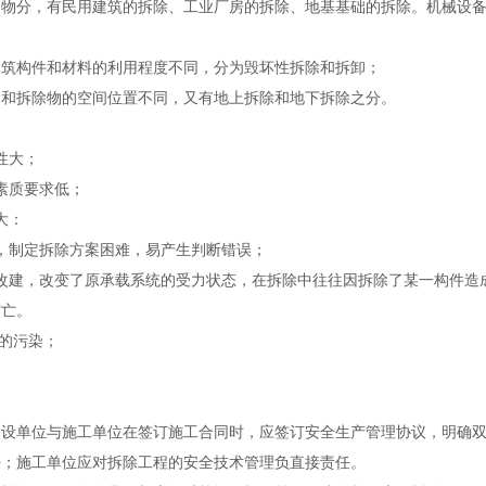
分，有民用建筑的拆除、工业厂房的拆除、地基基础的拆除。机械设备
构件和材料的利用程度不同，分为毁坏性拆除和拆卸；
拆除物的空间位置不同，又有地上拆除和地下拆除之分。
性大；
质要求低；
大：
制定拆除方案困难，易产生判断错误；
建，改变了原承载系统的受力状态，在拆除中往往因拆除了某一构件造成
伤亡。
的污染；
单位与施工单位在签订施工合同时，应签订安全生产管理协议，明确双
任；施工单位应对拆除工程的安全技术管理负直接责任。