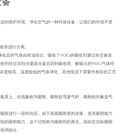
设备
，达到保护环境、净化空气的一种环保设备，让我们的环境不受
的差异进行分离。
化后的气体由塔顶排出。吸收了VOCs的吸收剂通过热交换器
收剂经过溶剂冷凝器冷凝后回到吸收塔。解吸出的VOCs气体经
Cs浓度较高、温度较低的气体净化，其他情况下需要作相应的工艺
集其上，此现象称为吸附。吸附处理废气时，吸附的对象是气
吸附进行一段时间后，由于表面吸附质的浓集，使其吸附能力
以协的吸附能力，这个过程称为吸附剂的再生。因此在实际吸附
中有用组分。