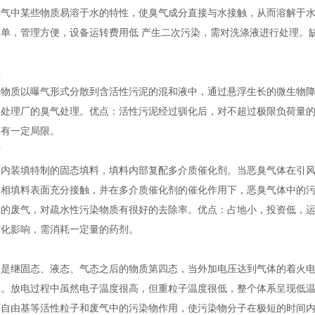
中某些物质易溶于水的特性，使臭气成分直接与水接触，从而溶解于水
单，管理方便，设备运转费用低 产生二次污染，需对洗涤液进行处理。
法
以曝气形式分散到含活性污泥的混和液中，通过悬浮生长的微生物降解恶
处理厂的臭气处理。优点：活性污泥经过驯化后，对不超过极限负荷量的恶
还有一定局限。
艺
装填特制的固态填料，填料内部复配多介质催化剂。当恶臭气体在引风
固相填料表面充分接触，并在多介质催化剂的催化作用下，恶臭气体中的
度的废气，对疏水性污染物质有很好的去除率。优点：占地小，投资低，
变化影响，需消耗一定量的药剂。
体
继固态、液态、气态之后的物质第四态，当外加电压达到气体的着火电
体。放电过程中虽然电子温度很高，但重粒子温度很低，整个体系呈现低
、自由基等活性粒子和废气中的污染物作用，使污染物分子在极短的时间