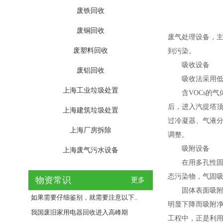
废铁回收
废铜回收
废气处理设备，
废塑料回收
到污染。
吸收设备
废铝回收
吸收法采用低挥发
上海工业垃圾处置
含VOCs的气体
后，进入汽提塔顶
上海建筑垃圾处置
过冷凝器、气液分
上海厂房拆除
调整。
吸附设备
上海废气污水设备
在用多孔性固体
态污染物，气固
物资常识
更多
固体表面吸附了
如果需要仔细鉴别，就需要注意以下..
明显下降而吸附
我国废旧家用电器回收进入高峰期
工程中，正是利