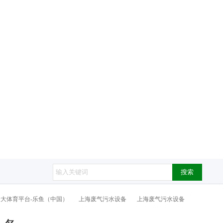
搜索
大体育平台-乐鱼（中国）
上海废气污水设备
上海废气污水设备