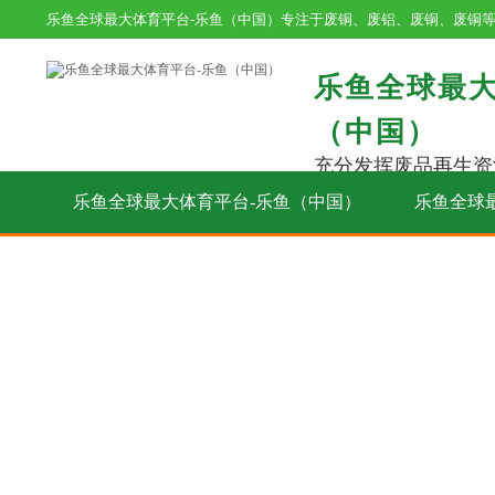
乐鱼全球最大体育平台-乐鱼（中国）专注于废铜、废铝、废铜、废铜
乐鱼全球最大
（中国）
充分发挥废品再生资
乐鱼全球最大体育平台-乐鱼（中国）
乐鱼全球
在线留言
联系我们