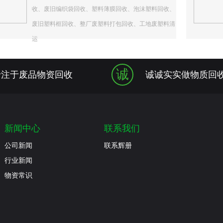
收、废旧编织袋回收、塑料薄膜回收、泡沫塑料回收、
废旧塑料框回收、整厂废塑料打包回收、工地废塑料清
运
诚
专注于废品物资回收
诚诚实实做物质回
新闻中心
联系我们
公司新闻
联系辉册
行业新闻
物资常识