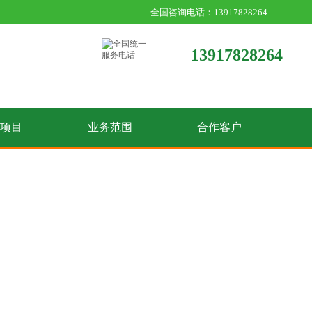
全国咨询电话：13917828264
13917828264
收项目
业务范围
合作客户