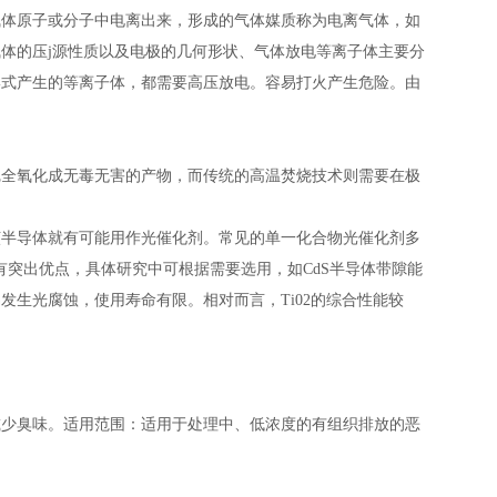
体原子或分子中电离出来，形成的气体媒质称为电离气体，如
体的压j源性质以及电极的几何形状、气体放电等离子体主要分
形式产生的等离子体，都需要高压放电。容易打火产生危险。由
全氧化成无毒无害的产物，而传统的高温焚烧技术则需要在极
半导体就有可能用作光催化剂。常见的单一化合物光催化剂多
反应有突出优点，具体研究中可根据需要选用，如CdS半导体带隙能
生光腐蚀，使用寿命有限。相对而言，Ti02的综合性能较
少臭味。适用范围：适用于处理中、低浓度的有组织排放的恶