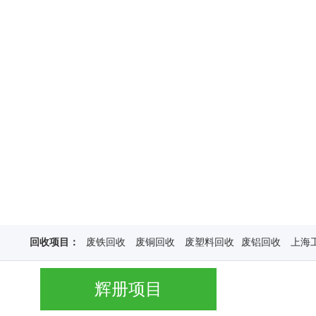
回收项目：
废铁回收
废铜回收
废塑料回收
废铝回收
上海
辉册项目