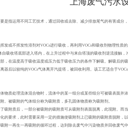
上海废气污水
主要是指运用不同工艺技术，通过回收或去除、减少排放尾气的有害成分
或不挥发性溶剂对VOCs进行吸收，再利用VOCs和吸收剂物理性质
自吸收塔底部进入塔内，在上升过程中与来自塔顶的吸收剂逆流接触，净
部，在温度高于吸收温度或压力低于吸收压力的条件下解吸。解吸后的吸
离器后以较纯的VOCs气体离开汽提塔，被回收利用。该工艺适合于VO
物质处理流体混合物时，流体中的某一组分或某些组分可被吸表面并浓
吸附。被吸附的气体组分称为吸附质，多孔固体物质称为吸附剂。
吸附质后，一部分被吸附的吸附质可从吸附剂表面脱离，此现附。而当
净化的要求，此时需要采用一定的措施使吸附剂上已吸附的吸附质脱附，
用吸附一再生一再吸附的循环过程，达到除去废气中污染物质并回收废气