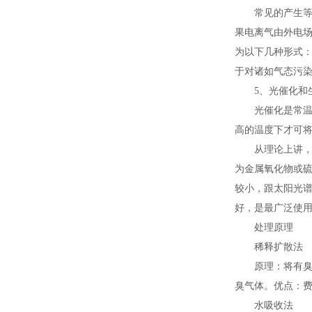
常见的产生等离
果电离气由外电场
为以下几种形式
于对诸如气态污
5、光催化和生
光催化是常温深
高的温度下才可
从理论上讲，只
为金属氧化物或硫
较小，跟太阳光谱
好，是最广泛使
处理原理
稀释扩散法
原理：将有臭味
臭气体。优点：
水吸收法