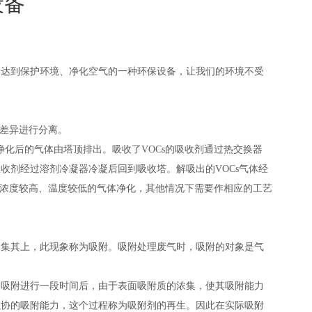
设备
，达到保护环境、净化空气的一种环保设备，让我们的环境不受
的差异进行分离。
化后的气体由塔顶排出。吸收了VOCs的吸收剂通过热交换器
收剂经过溶剂冷凝器冷凝后回到吸收塔。解吸出的VOCs气体经
Cs浓度较高、温度较低的气体净化，其他情况下需要作相应的工艺
集其上，此现象称为吸附。吸附处理废气时，吸附的对象是气
吸附进行一段时间后，由于表面吸附质的浓集，使其吸附能力
以协的吸附能力，这个过程称为吸附剂的再生。因此在实际吸附