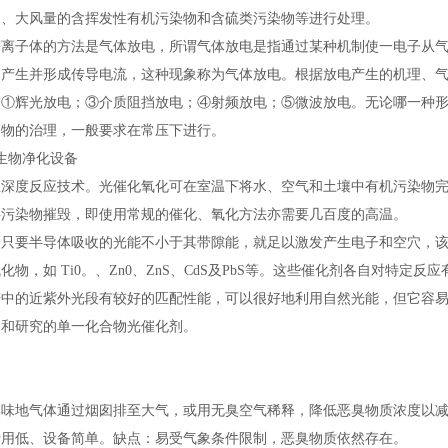
速、大风量的含挥发性有机污染物和含硫类污染物等进行处理。
子体的方法是气体放电，所谓气体放电是指通过某种机制使一电子从气
产生并形成传导电流，这种现象称为气体放电。根据放电产生的机理、气
：①辉光放电；③介质阻挡放电；④射频放电；⑤微波放电。无论哪一种
染物的治理，一般要求在常压下进行。
物净化设备
度反应技术。光催化氧化可在室温下将水、空气和土壤中有机污染物完
将污染物摧毁，即使用常规的催化、氧化方法亦需要几百度的高温。
要半导体吸收的光能不小于其带隙能，就足以激发产生电子和空穴，该
化物，如 Ti0。、Zn0、ZnS、CdS及PbS等。这些催化剂各自对特定
中的近紫外光段有较好的匹配性能，可以很好地利用自然光能，但它容易发
用和研究的单一化合物光催化剂。
地气体通过烟囱排至大气，或用无臭空气稀释，降低恶臭物质浓度以减
费用低、设备简单。缺点：易受气象条件限制，恶臭物质依然存在。