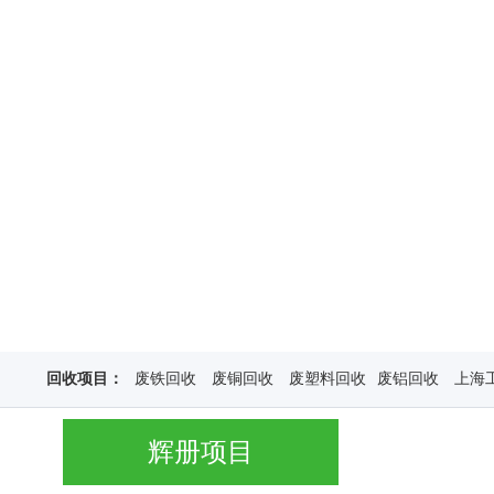
回收项目：
废铁回收
废铜回收
废塑料回收
废铝回收
上海
辉册项目