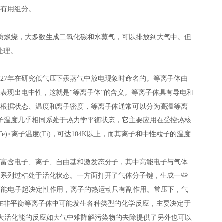
中有用组分。
质燃烧，大多数生成二氧化碳和水蒸气，可以排放到大气中。但
处理。
1927年在研究低气压下汞蒸气中放电现象时命名的。等离子体由
表现出电中性，这就是“等离子体”的含义。等离子体具有导电和
。根据状态、温度和离子密度，等离子体通常可以分为高温等离
子温度几乎相同系处于热力学平衡状态，它主要应用在受控热核
≥离子温度(Ti)，可达104K以上，而其离子和中性粒子的温度
离富含电子、离子、自由基和激发态分子，其中高能电子与气体
一系列过秸处于活化状态。一方面打开了气体分子键，生成一些
中高能电子起决定性作用，离子的热运动只有副作用。常压下，气
。在非平衡等离子体中可能发生各种类型的化学反应，主要决定于
大活化能的反应如大气中难降解污染物的去除提供了另外也可以