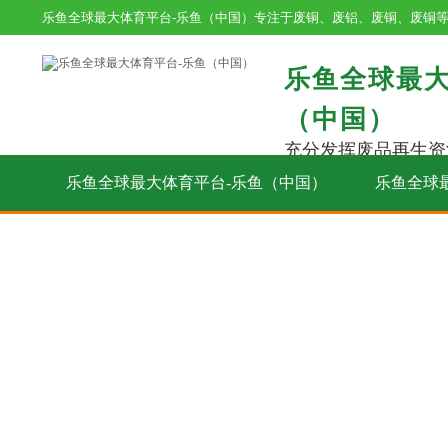
乐鱼全球最大体育平台-乐鱼（中国）专注于废铜、废铝、废铜、废铜
乐鱼全球最大
（中国）
充分发挥废品再生资
乐鱼全球最大体育平台-乐鱼（中国）
乐鱼全球
在线留言
联系我们