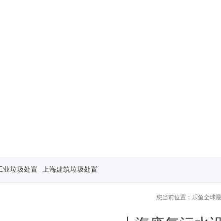
工业垃圾处置
上海建筑垃圾处置
您当前位置：
乐鱼全球最