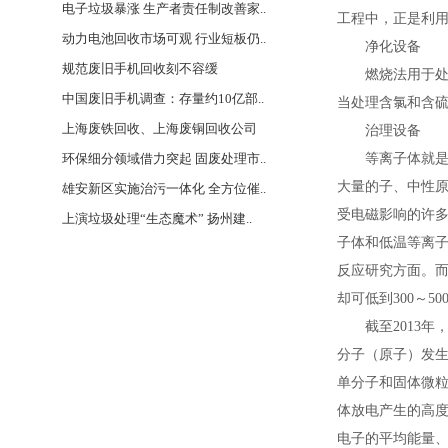
电子垃圾暴涨 生产者责任制改善家..
工程中，正是利
动力电池回收市场可观 行业短板仍..
净化设备
规范废旧手机回收刻不容缓
燃烧法用于处理
中国废旧手机调查：存量约10亿部..
当处理含氯和含硫
上海废铁回收、上海废铜回收公司
治理设备
环保细分领域借力突起 固废处理市..
等离子体就是处于
大量的子、中性原
雄安新区实施治污一体化 全方位催..
受电磁影响的许
上演垃圾处理“生态魔术” 扬州建..
子体和低温等离
反应研究方面。而
却可低到300～
截至2013年
分子（原子）发
单分子和固体微粒
体放电产生的高度
电子的平均能量