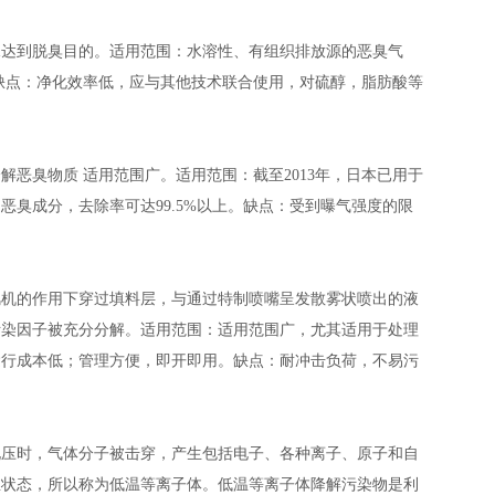
达到脱臭目的。适用范围：水溶性、有组织排放源的恶臭气
缺点：净化效率低，应与其他技术联合使用，对硫醇，脂肪酸等
臭物质 适用范围广。适用范围：截至2013年，日本已用于
臭成分，去除率可达99.5%以上。缺点：受到曝气强度的限
机的作用下穿过填料层，与通过特制喷嘴呈发散雾状喷出的液
污染因子被充分分解。适用范围：适用范围广，尤其适用于处理
运行成本低；管理方便，即开即用。缺点：耐冲击负荷，不易污
压时，气体分子被击穿，产生包括电子、各种离子、原子和自
温状态，所以称为低温等离子体。低温等离子体降解污染物是利