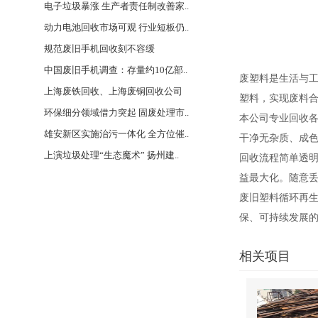
电子垃圾暴涨 生产者责任制改善家..
动力电池回收市场可观 行业短板仍..
规范废旧手机回收刻不容缓
中国废旧手机调查：存量约10亿部..
废塑料是生活与
上海废铁回收、上海废铜回收公司
塑料，实现废料
环保细分领域借力突起 固废处理市..
本公司专业回收各
雄安新区实施治污一体化 全方位催..
干净无杂质、成
上演垃圾处理“生态魔术” 扬州建..
回收流程简单透
益最大化。随意
废旧塑料循环再
保、可持续发展
相关项目