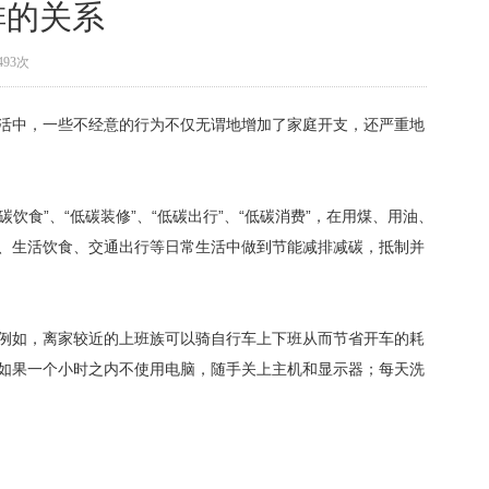
排的关系
493次
生活中，一些不经意的行为不仅无谓地增加了家庭开支，还严重地
饮食”、“低碳装修”、“低碳出行”、“低碳消费”，在用煤、用油、
、生活饮食、交通出行等日常生活中做到节能减排减碳，抵制并
例如，离家较近的上班族可以骑自行车上下班从而节省开车的耗
如果一个小时之内不使用电脑，随手关上主机和显示器；每天洗