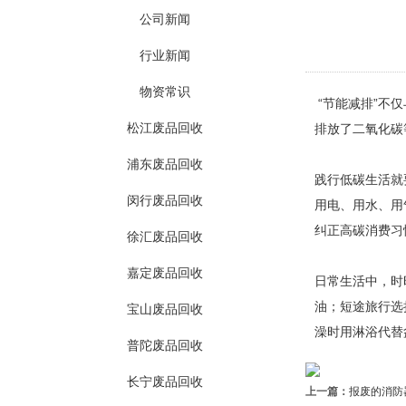
公司新闻
行业新闻
物资常识
“节能减排”不
松江废品回收
排放了二氧化碳
浦东废品回收
践行低碳生活就
闵行废品回收
用电、用水、用
纠正高碳消费习
徐汇废品回收
嘉定废品回收
日常生活中，时
油；短途旅行选
宝山废品回收
澡时用淋浴代替
普陀废品回收
长宁废品回收
上一篇：
报废的消防