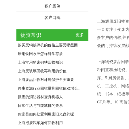
客户案例
客户口碑
上海辉册废旧物资
一直专注于变废为
物资常识
更多
多客户的信赖,并
购买废钢破碎机的价格主要受哪些因..
会的可持续发展
废钢铁回收应怎样科学存放
上海物资废品回收
上海常用的废钢铁回收知识
种闲置积压物资。
上海废玻璃回收再利用的价值
库。5.厨房设备
上海废品回收对环境保护至关重要
机、工控机、网络
再生资源行业回收量和回收值双增长..
纸、书本、纸板等
报废的消防器材变身机器人
CT片等。10.
日常生活与节能减排的关系
你家是如何处置利用废旧光盘的呢
上海报废汽车如何回收利用