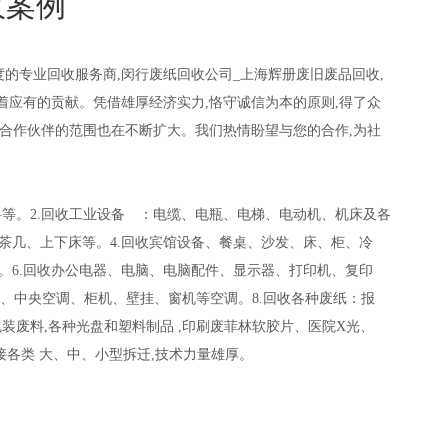
收案例
的专业回收服务商,闵行废纸回收公司_上海辉册废旧废品回收,
着应有的贡献。凭借雄厚经济实力,恪守诚信为本的原则,得了众
,合作伙伴的范围也在不断扩大。我们热情盼望与您的合作,为社
料等。2.回收工业设备 ：电缆、电瓶、电梯、电动机、机床及各
茶几、上下床等。4.回收宾馆设备、餐桌、沙发、床、柜、冷
。6.回收办公电器、电脑、电脑配件、显示器、打印机、复印
库、中央空调、柜机、壁挂、窗机等空调。8.回收各种废纸：报
装废料,各种光盘和塑料制品 ,印刷废菲林软胶片、医院X光、
承接各类 大、中、小型拆迁,技术力量雄厚。