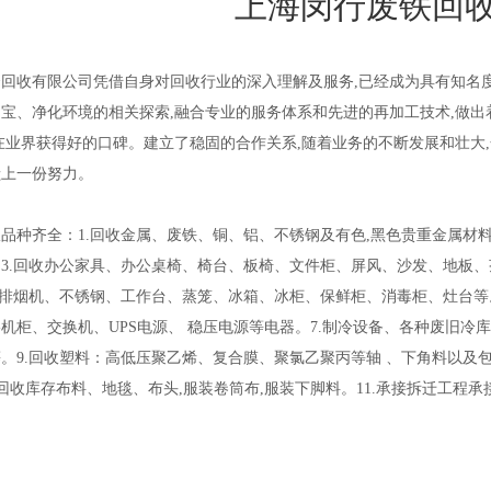
上海闵行废铁回
回收有限公司凭借自身对回收行业的深入理解及服务,已经成为具有知名度
宝、净化环境的相关探索,融合专业的服务体系和先进的再加工技术,做出
在业界获得好的口碑。建立了稳固的合作关系,随着业务的不断发展和壮大
献上一份努力。
品种齐全：1.回收金属、废铁、铜、铝、不锈钢及有色,黑色贵重金属材
3.回收办公家具、办公桌椅、椅台、板椅、文件柜、屏风、沙发、地板、
、排烟机、不锈钢、工作台、蒸笼、冰箱、冰柜、保鲜柜、消毒柜、灶台等
机柜、交换机、UPS电源、 稳压电源等电器。7.制冷设备、各种废旧冷
。9.回收塑料：高低压聚乙烯、复合膜、聚氯乙聚丙等轴 、下角料以及包
高价回收库存布料、地毯、布头,服装卷筒布,服装下脚料。11.承接拆迁工程