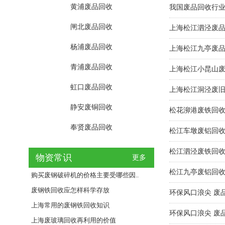
黄浦废品回收
我国废品回收行
闸北废品回收
上海松江泗泾废
杨浦废品回收
上海松江九亭废
青浦废品回收
上海松江小昆山
虹口废品回收
上海松江洞泾废
静安废铜回收
松花泖港废铁回
奉贤废品回收
松江车墩废铝回
松江泗泾废铁回
物资常识
更多
松江九亭废铝回
购买废钢破碎机的价格主要受哪些因..
废钢铁回收应怎样科学存放
环保风口浪尖 废
上海常用的废钢铁回收知识
环保风口浪尖 废
上海废玻璃回收再利用的价值