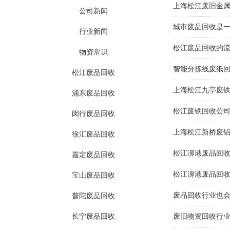
上海松江废旧金
公司新闻
城市废品回收是
行业新闻
松江废品回收的
物资常识
智能分拣线废纸回
松江废品回收
上海松江九亭废铁
浦东废品回收
松江废铁回收公司
闵行废品回收
上海松江新桥废
徐汇废品回收
松江泖港废品回
嘉定废品回收
松江泖港废品回
宝山废品回收
废品回收行业也
普陀废品回收
长宁废品回收
废旧物资回收行