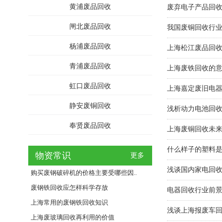
黄浦废品回收
废弃电子产品回
闸北废品回收
我国废铜回收行
杨浦废品回收
上海松江废品回
青浦废品回收
上海废铁回收的
虹口废品回收
上海嘉定废旧电
静安废铜回收
浅析动力电池回
奉贤废品回收
上海废铜回收未
什么样子的塑料是
物资常识
更多
浅谈国内家电回
购买废钢破碎机的价格主要受哪些因..
废钢铁回收应怎样科学存放
电器回收行业前景
上海常用的废钢铁回收知识
浅谈上海报废车
上海废玻璃回收再利用的价值