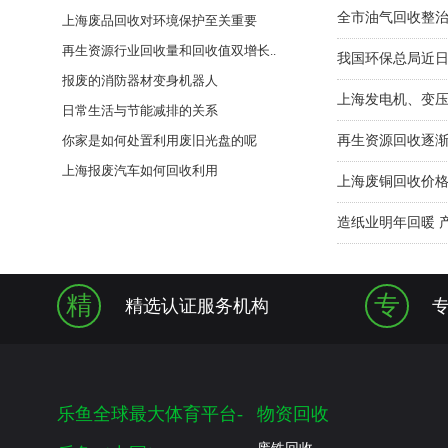
全市油气回收整
上海废品回收对环境保护至关重要
再生资源行业回收量和回收值双增长..
我国环保总局近
报废的消防器材变身机器人
上海发电机、变
日常生活与节能减排的关系
你家是如何处置利用废旧光盘的呢
再生资源回收逐渐
上海报废汽车如何回收利用
上海废铜回收价
造纸业明年回暖 
精
专
精选认证服务机构
乐鱼全球最大体育平台-
物资回收