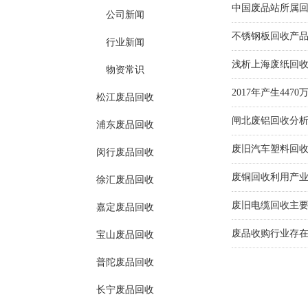
中国废品站所属
公司新闻
不锈钢板回收产
行业新闻
浅析上海废纸回
物资常识
2017年产生44
松江废品回收
闸北废铝回收分
浦东废品回收
废旧汽车塑料回
闵行废品回收
废铜回收利用产
徐汇废品回收
废旧电缆回收主
嘉定废品回收
废品收购行业存
宝山废品回收
普陀废品回收
长宁废品回收