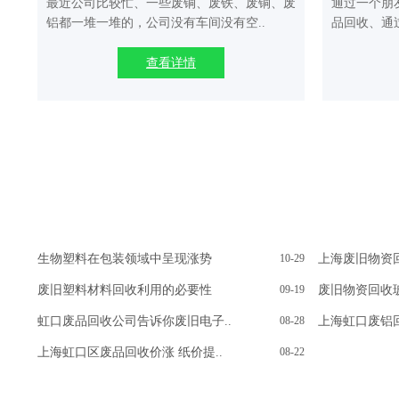
最近公司比较忙、一些废铜、废铁、废铜、废
通过一个朋
铝都一堆一堆的，公司没有车间没有空..
品回收、通
查看详情
生物塑料在包装领域中呈现涨势
10-29
上海废旧物资
废旧塑料材料回收利用的必要性
09-19
废旧物资回收
虹口废品回收公司告诉你废旧电子..
08-28
上海虹口废铝回
上海虹口区废品回收价涨 纸价提..
08-22