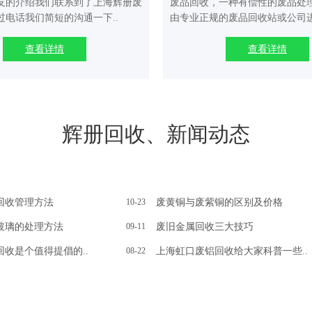
友的介绍我们联系到了上海辉册废
废品回收，一种有偿性的废品处
过电话我们简短的沟通一下..
由专业正规的废品回收站或公司进
查看详情
查看详情
辉册回收、新闻动态
回收管理方法
10-23
废黄铜与废紫铜的区别及价格
玻璃的处理方法
09-11
废旧金属回收三大技巧
收是个值得提倡的..
08-22
上海虹口废铝回收给大家科普一些..