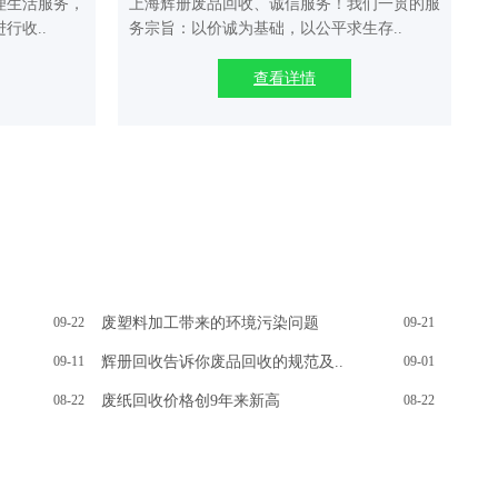
理生活服务，
上海辉册废品回收、诚信服务！我们一贯的服
行收..
务宗旨：以价诚为基础，以公平求生存..
查看详情
09-22
废塑料加工带来的环境污染问题
09-21
09-11
辉册回收告诉你废品回收的规范及..
09-01
08-22
废纸回收价格创9年来新高
08-22